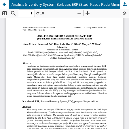
Analisis Inventory System Berbasis ERP (Studi Kasus Pada Minimarket Lok Jaya Kota Batam)