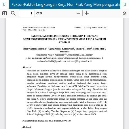
Faktor-Faktor Lingkungan Kerja Non Fisik Yang Mempengaruhi Kepuasan Kerja Dosen di Masa Pasca Pandemi COVID-19