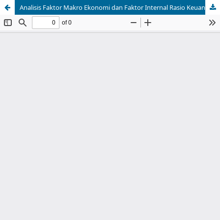
Analisis Faktor Makro Ekonomi dan Faktor Internal Rasio Keuangan Terhadap Harga Saham Indeks LQ-45 yang Terdaftar di Bursa Efek Indonesia (Bei) Periode 2018-2022