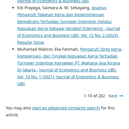
Journal of Economics & Business UBS
Edi Prayoga, Saimara A. M. Sebayang,
Analisis
Pengaruh Tekanan Kerja dan Kepemimpinan
Demokratis Terhadap Turnover Intention melalui
Kepuasan Kerja Sebagai Variabel Intervenig
,
Journal
of Economics and Business UBS: Vol. 12 No. 2 (2023):
Regular Issue
Muhamad Mabror, Eka Fatimah,
Pengaruh Stres Kerja,
Kompensasi, dan Tingkat Kepuasan Kerja Terhadap
Turnover Intention Karyawan PT. Wahana Jaya Kirana
Di Jakarta
,
Journal of Economics and Business UBS:
Vol. 10 No. 1 (2021): Journal of Economics & Business
UBS
1-10 of 282
Next
You may also
start an advanced similarity search
for this
article.