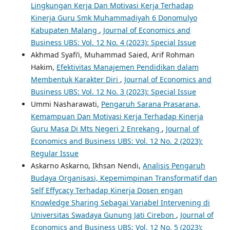
Lingkungan Kerja Dan Motivasi Kerja Terhadap
Kinerja Guru Smk Muhammadiyah 6 Donomulyo
Kabupaten Malang
,
Journal of Economics and
Business UBS: Vol. 12 No. 4 (2023): Special Issue
Akhmad Syafi’i, Muhammad Saied, Arif Rohman
Hakim,
Efektivitas Manajemen Pendidikan dalam
Membentuk Karakter Diri
,
Journal of Economics and
Business UBS: Vol. 12 No. 3 (2023): Special Issue
Ummi Nasharawati,
Pengaruh Sarana Prasarana,
Kemampuan Dan Motivasi Kerja Terhadap Kinerja
Guru Masa Di Mts Negeri 2 Enrekang
,
Journal of
Economics and Business UBS: Vol. 12 No. 2 (2023):
Regular Issue
Askarno Askarno, Ikhsan Nendi,
Analisis Pengaruh
Budaya Organisasi, Kepemimpinan Transformatif dan
Self Effycacy Terhadap Kinerja Dosen engan
Knowledge Sharing Sebagai Variabel Intervening di
Universitas Swadaya Gunung Jati Cirebon
,
Journal of
Economics and Business UBS: Vol. 12 No. 5 (2023):