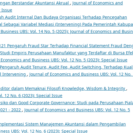
gan Berstandar Akuntansi Akrual
,
Journal of Economics and
r Issue
h Audit Internal Dan Budaya Organisasi Terhadap Pencegahan
 Sebagai Variabel Mediasi (Intervening) Pada Pemerintah Kabup
Business UBS: Vol. 14 No. 5 (2025): Journal of Economics and Busi
121 Pengaruh Fraud Star Terhadap Financial Statement Fraud Den
(Studi Empiris Perusahaan Manufaktur yang Terdaftar di Bursa Efe
f Economics and Business UBS: Vol. 12 No. 5 (2023): Special Issue
 Pengaruh Audit Tenure, Audit Fee, Audit Switching, Terhadap Kual
l Intervening
,
Journal of Economics and Business UBS: Vol. 12 No.
Auditor dalam Memaknai Filosofi Knowledge, Wisdom & Integrity
,
. 12 No. 6 (2023): Special Issue
iko dan Good Corporate Governance: Studi pada Perusahaan Pial
2021 - 2022
,
Journal of Economics and Business UBS: Vol. 12 No. 5
mplementasi Sistem Manajemen Akuntansi dalam Pengambilan
ness UBS: Vol. 12 No. 6 (2023): Special Issue