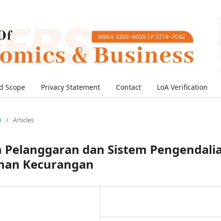
d Scope
Privacy Statement
Contact
LoA Verification
e
/
Articles
 Pelanggaran dan Sistem Pengendali
ahan Kecurangan