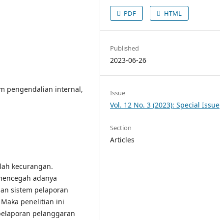
PDF
HTML
Published
2023-06-26
m pengendalian internal,
Issue
Vol. 12 No. 3 (2023): Special Issue
Section
Articles
lah kecurangan.
 mencegah adanya
pan sistem pelaporan
Maka penelitian ini
pelaporan pelanggaran