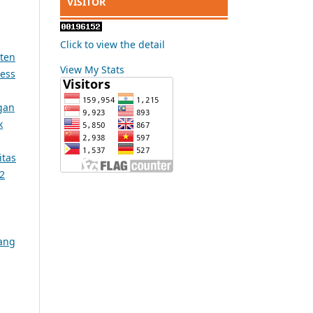
VISITOR
Click to view the detail
aten
View My Stats
ness
gan
k
itas
 2
ang