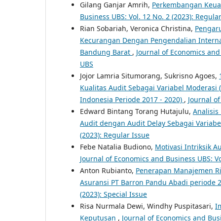
Gilang Ganjar Amrih,
Perkembangan Keuan
Business UBS: Vol. 12 No. 2 (2023): Regula
Rian Sobariah, Veronica Christina,
Pengaru
Kecurangan Dengan Pengendalian Internal
Bandung Barat
,
Journal of Economics and 
UBS
Jojor Lamria Situmorang, Sukrisno Agoes,
Kualitas Audit Sebagai Variabel Moderasi 
Indonesia Periode 2017 - 2020)
,
Journal o
Edward Bintang Torang Hutajulu,
Analisis
Audit dengan Audit Delay Sebagai Variabe
(2023): Regular Issue
Febe Natalia Budiono,
Motivasi Intriksik 
Journal of Economics and Business UBS: Vol
Anton Rubianto,
Penerapan Manajemen Ris
Asuransi PT Barron Pandu Abadi periode 
(2023): Special Issue
Risa Nurmala Dewi, Windhy Puspitasari,
I
Keputusan
,
Journal of Economics and Busi