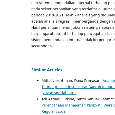
dan sistem pengendalian internal terhadap p
pada sektor perbankan yang terdaftar di Bursa E
periode 2018-2021. Teknik analisis yang digunak
adalah analisis regresi linier berganda denga
Hasil penelitian menunjukkan sistem pelapora
berpengaruh positif terhadap pencegahan kec
sistem pengendalian internal tidak berpengar
kecurangan.
Similar Articles
Mifta Nurokhman, Dona Primasari,
Analis
Terintegrasi di Inspektorat Daerah Kab
(2023): Special Issue
Adi Asriadi Sutisna, Tantri Yanuar Rahma
Perencanaan Manajemen Risiko PT. Warel
Regular Issue