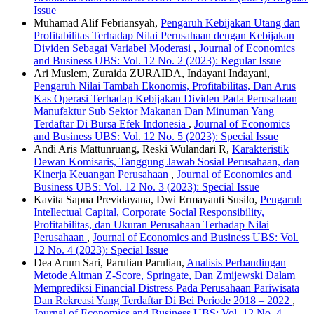
Issue
Muhamad Alif Febriansyah,
Pengaruh Kebijakan Utang dan
Profitabilitas Terhadap Nilai Perusahaan dengan Kebijakan
Dividen Sebagai Variabel Moderasi
,
Journal of Economics
and Business UBS: Vol. 12 No. 2 (2023): Regular Issue
Ari Muslem, Zuraida ZURAIDA, Indayani Indayani,
Pengaruh Nilai Tambah Ekonomis, Profitabilitas, Dan Arus
Kas Operasi Terhadap Kebijakan Dividen Pada Perusahaan
Manufaktur Sub Sektor Makanan Dan Minuman Yang
Terdaftar Di Bursa Efek Indonesia
,
Journal of Economics
and Business UBS: Vol. 12 No. 5 (2023): Special Issue
Andi Aris Mattunruang, Reski Wulandari R,
Karakteristik
Dewan Komisaris, Tanggung Jawab Sosial Perusahaan, dan
Kinerja Keuangan Perusahaan
,
Journal of Economics and
Business UBS: Vol. 12 No. 3 (2023): Special Issue
Kavita Sapna Previdayana, Dwi Ermayanti Susilo,
Pengaruh
Intellectual Capital, Corporate Social Responsibility,
Profitabilitas, dan Ukuran Perusahaan Terhadap Nilai
Perusahaan
,
Journal of Economics and Business UBS: Vol.
12 No. 4 (2023): Special Issue
Dea Arum Sari, Parulian Parulian,
Analisis Perbandingan
Metode Altman Z-Score, Springate, Dan Zmijewski Dalam
Memprediksi Financial Distress Pada Perusahaan Pariwisata
Dan Rekreasi Yang Terdaftar Di Bei Periode 2018 – 2022
,
Journal of Economics and Business UBS: Vol. 12 No. 4