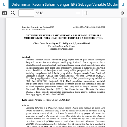
Determinan Return Saham dengan EPS Sebagai Variable Moderting di Index Lq-45 Sektor Property & Construction