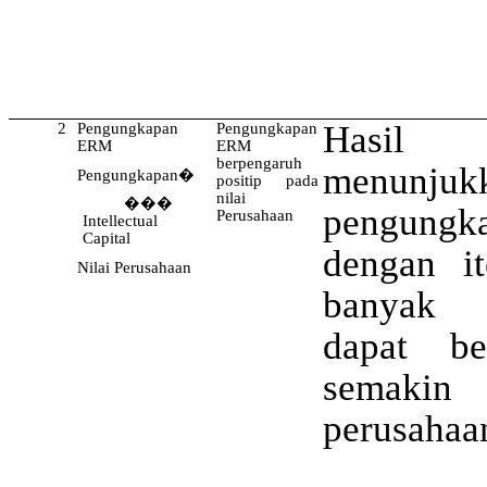
Hasil
2
Pengungkapan
Pengungkapan
ERM
ERM
berpengaruh
menunjuk
Pengungkapan
�
positip pada
nilai
���
pengun
Perusahaan
Intellectual
Capital
dengan i
Nilai Perusahaan
banyak d
dapat b
semakin t
perusahaa