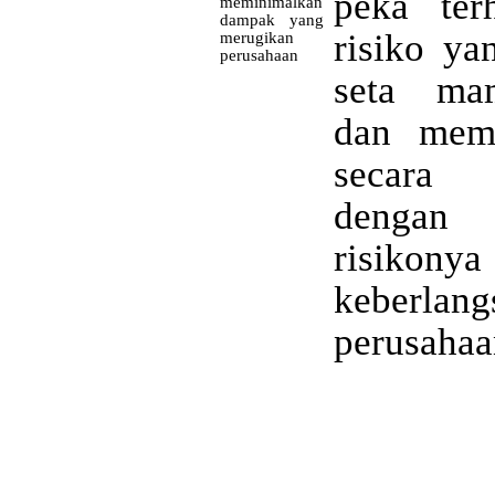
peka ter
meminimalkan
dampak yang
risiko ya
merugikan
perusahaan
seta ma
dan memb
secara 
dengan
risik
keberlan
perusahaa