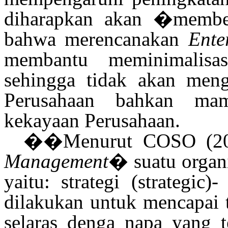
diharapkan akan
�
membe
bahwa merencanakan
Ente
membantu meminimalisa
sehingga tidak akan men
Perusahaan bahkan ma
kekayaan Perusahaan.
�
�Menurut COSO (200
Management
�
suatu organi
yaitu: strategi (strategic)-
dilakukan untuk mencapai t
selaras denga napa yang t