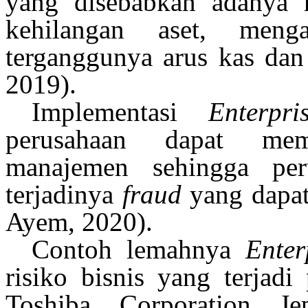
yang disebabkan adanya ri
kehilangan aset, meng
terganggunya arus kas da
2019)
.
Implementasi
Enterp
perusahaan dapat mem
manajemen sehingga per
terjadinya
fraud
yang dapat
Ayem, 2020)
.
Contoh lemahnya
Ente
risiko bisnis yang terjad
Toshiba Corporation J