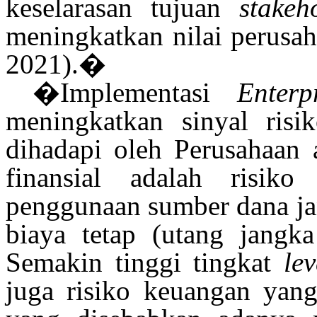
keselarasan tujuan
stakeh
meningkatkan nilai perusa
2021)
.
�
�Implementasi
Enter
meningkatkan sinyal risi
dihadapi oleh Perusahaan a
finansial adalah risik
penggunaan sumber
dana
ja
biaya tetap (utang jangk
Semakin tinggi tingkat
le
juga risiko keuangan yang