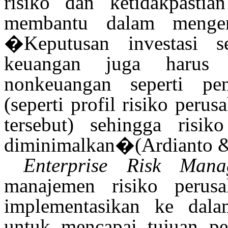
risiko dan ketidakpastia
membantu dalam mengend
�Keputusan investasi s
keuangan juga harus 
nonkeuangan seperti pe
(seperti profil risiko peru
tersebut) sehingga risi
diminimalkan�
(Ardianto 
Enterprise Risk Mana
manajemen risiko perus
implementasikan ke dalam
untuk mencapai tujuan p