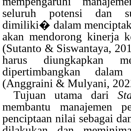
mempengaruhi manajeme
seluruh potensi dan 
dimiliki
�
dalam menciptak
akan mendorong kinerja k
(Sutanto & Siswantaya, 20
harus diungkapkan m
dipertimbangkan dala
(Anggraini & Mulyani, 202
Tujuan utama dari
St
membantu manajemen pe
penciptaan nilai sebagai da
dilakukan dan meminim