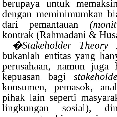
berupaya untuk memaksima
dengan meminimumkan bia
dari pemantauan
(monit
kontrak
(Rahmadani & Husa
�Stakeholder Theory
m
bukanlah entitas yang han
perusahaan, namun juga 
kepuasan bagi
stakehold
konsumen, pemasok, anal
pihak lain seperti masyar
lingkungan sosial), 