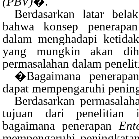
(PBV)
�.
Berdasarkan latar bela
bahwa konsep penerap
dalam menghadapi ketidakp
yang mungkin
akan
diha
permasalahan dalam penelit
�Bagaimana penerap
dapat mempengaruhi pening
Berdasarkan permasalah
tujuan dari penelitian
bagaimana penerapan
Ent
mempengaruhi peningkatan n