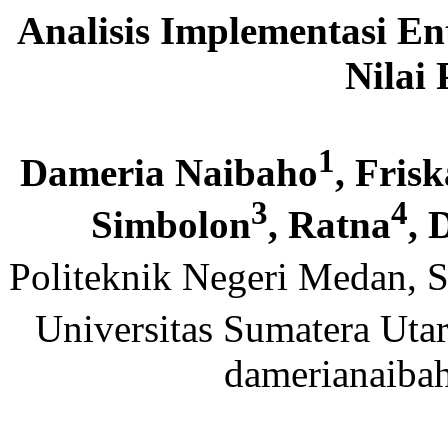
Analisis Implementasi E
Nilai
1
Dameria Naibaho
, Fris
3
4
Simbolon
, Ratna
, 
Politeknik Negeri Medan, S
Universitas Sumatera Utar
damerianaib