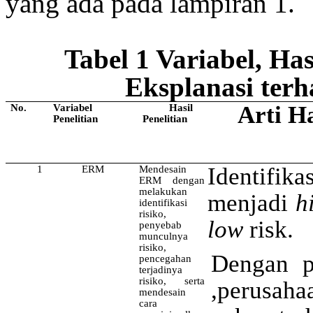
yang ada pada lampiran 1.
Tabel 1 Variabel, Hasi
Eksplanasi terh
Arti Ha
No.
Variabel
Hasil
Penelitian
Penelitian
Identifika
1
ERM
Mendesain
ERM dengan
melakukan
menjadi
h
identifikasi
risiko,
low
risk.
penyebab
munculnya
risiko,
Dengan 
pencegahan
terjadinya
risiko, serta
,perusah
mendesain
cara