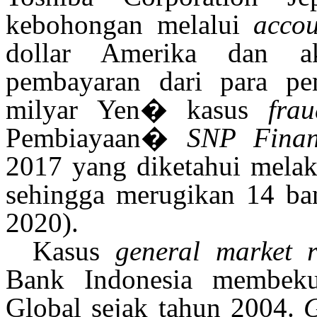
kebohongan melalui
accou
dollar Amerika dan ak
pembayaran dari para p
milyar Yen
�
kasus
frau
Pembiayaan
�
SNP Finan
2017 yang diketahui melak
sehingga merugikan 14 ba
2020)
.
Kasus
general market r
Bank Indonesia membek
Global sejak tahun 2004.
G