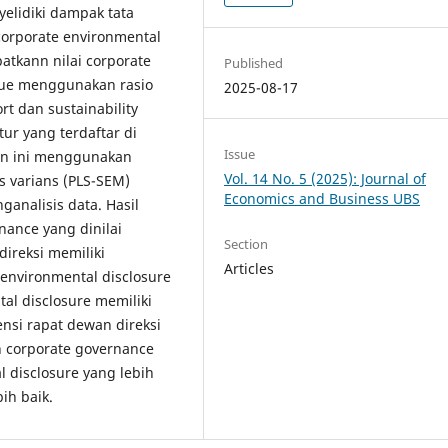
yelidiki dampak tata
corporate environmental
atkann nilai corporate
Published
alue menggunakan rasio
2025-08-17
rt dan sustainability
r yang terdaftar di
Issue
ian ini menggunakan
Vol. 14 No. 5 (2025): Journal of
s varians (PLS-SEM)
Economics and Business UBS
analisis data. Hasil
ance yang dinilai
Section
ireksi memiliki
Articles
 environmental disclosure
tal disclosure memiliki
nsi rapat dewan direksi
n corporate governance
 disclosure yang lebih
ih baik.