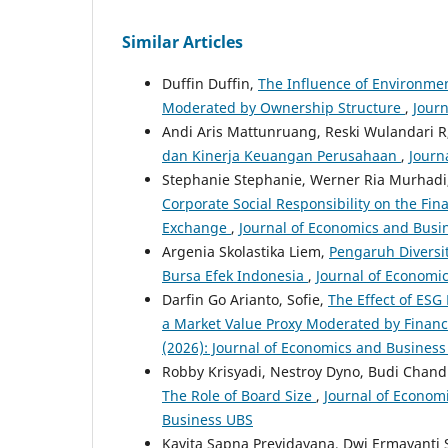
Similar Articles
Duffin Duffin,
The Influence of Environme
Moderated by Ownership Structure
,
Journ
Andi Aris Mattunruang, Reski Wulandari R
dan Kinerja Keuangan Perusahaan
,
Journ
Stephanie Stephanie, Werner Ria Murhadi
Corporate Social Responsibility on the Fi
Exchange
,
Journal of Economics and Busine
Argenia Skolastika Liem,
Pengaruh Diversi
Bursa Efek Indonesia
,
Journal of Economic
Darfin Go Arianto, Sofie,
The Effect of ESG
a Market Value Proxy Moderated by Finan
(2026): Journal of Economics and Busines
Robby Krisyadi, Nestroy Dyno, Budi Chand
The Role of Board Size
,
Journal of Economi
Business UBS
Kavita Sapna Previdayana, Dwi Ermayanti 