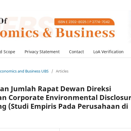
d Scope
Privacy Statement
Contact
LoA Verification
f Economics and Business UBS
/
Articles
n Jumlah Rapat Dewan Direksi
n Corporate Environmental Disclosu
ng (Studi Empiris Pada Perusahaan di