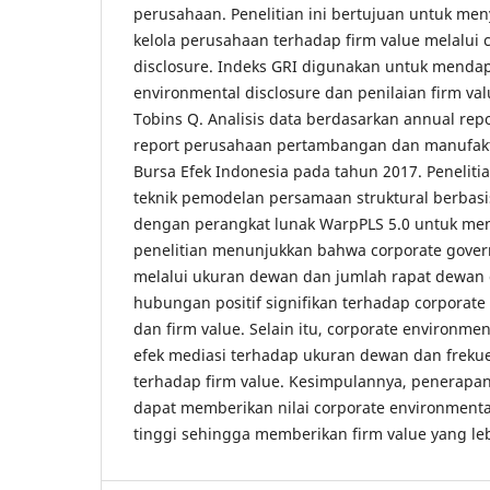
perusahaan. Penelitian ini bertujuan untuk men
kelola perusahaan terhadap firm value melalui 
disclosure. Indeks GRI digunakan untuk mendap
environmental disclosure dan penilaian firm v
Tobins Q. Analisis data berdasarkan annual repo
report perusahaan pertambangan dan manufaktu
Bursa Efek Indonesia pada tahun 2017. Penelit
teknik pemodelan persamaan struktural berbasi
dengan perangkat lunak WarpPLS 5.0 untuk meng
penelitian menunjukkan bahwa corporate govern
melalui ukuran dewan dan jumlah rapat dewan d
hubungan positif signifikan terhadap corporate
dan firm value. Selain itu, corporate environmen
efek mediasi terhadap ukuran dewan dan frekue
terhadap firm value. Kesimpulannya, penerapa
dapat memberikan nilai corporate environmental
tinggi sehingga memberikan firm value yang leb