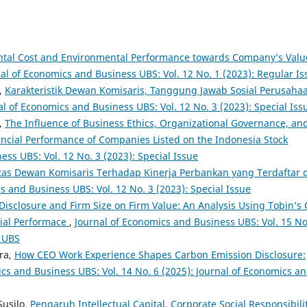
ntal Cost and Environmental Performance towards Company’s Valu
al of Economics and Business UBS: Vol. 12 No. 1 (2023): Regular Is
,
Karakteristik Dewan Komisaris, Tanggung Jawab Sosial Perusaha
al of Economics and Business UBS: Vol. 12 No. 3 (2023): Special Iss
,
The Influence of Business Ethics, Organizational Governance, an
nancial Performance of Companies Listed on the Indonesia Stock
ss UBS: Vol. 12 No. 3 (2023): Special Issue
tas Dewan Komisaris Terhadap Kinerja Perbankan yang Terdaftar d
s and Business UBS: Vol. 12 No. 3 (2023): Special Issue
 Disclosure and Firm Size on Firm Value: An Analysis Using Tobin’s 
cial Performace
,
Journal of Economics and Business UBS: Vol. 15 No
s UBS
ra,
How CEO Work Experience Shapes Carbon Emission Disclosure:
cs and Business UBS: Vol. 14 No. 6 (2025): Journal of Economics a
Susilo,
Pengaruh Intellectual Capital, Corporate Social Responsibilit