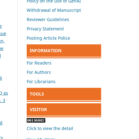
Policy on the use of GenAI
Withdrawal of Manuscript
Reviewer Guidelines
e
Privacy Statement
sue
Posting Article Police
an,
ue
INFORMATION
d
For Readers
For Authors
i
For Librarians
Q as
TOOLS
. 3
VISITOR
nd
Click to view the detail
y,