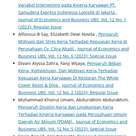
Variabel Intervening pada Kinerja Karyawan PT.
Samudera Express Indonesia Logistik di Jakarta
,
Journal of Economics and Business UBS: Vol. 12 No. 1
(2023): Regular Issue
Alfonsus B Say, Elizabeth Dewi Novita ,
Pengaruh
Motivasi dan Stres Kerja Terhadap Kepuasan Kerja di
Perusahaan Cv. Citra Abadi
,
Journal of Economics and
Business UBS: Vol. 12 No. 6 (2023): Special Issue
Divani Alyssa Zahra, Fanji Wijaya,
Pengaruh Beban
Kerja, Kompensasi, Dan Motivasi Kerja Terhadap
Kepuasan Kerja Karyawan Di Restoran The White
Clover Resto & Dine
,
Journal of Economics and
Business UBS: Vol. 12 No. 2 (2023): Regular Issue
Muhammad Khoirul Umam, Abdurokhim Abdurokhim,
Pengaruh Disiplin Kerja dan Lingkungan Kerja
Terhadap Kinerja Karyawan pada Perusahaan Umum
Daerah Air Minum (PDAM)
,
Journal of Economics and
Business UBS: Vol. 12 No. 5 (2023): Special Issue