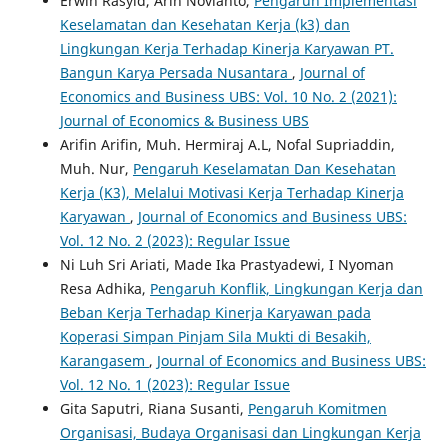
Erwin Rasyid, Arin Novianto,
Pengaruh Implementasi
Keselamatan dan Kesehatan Kerja (k3) dan
Lingkungan Kerja Terhadap Kinerja Karyawan PT.
Bangun Karya Persada Nusantara
,
Journal of
Economics and Business UBS: Vol. 10 No. 2 (2021):
Journal of Economics & Business UBS
Arifin Arifin, Muh. Hermiraj A.L, Nofal Supriaddin,
Muh. Nur,
Pengaruh Keselamatan Dan Kesehatan
Kerja (K3), Melalui Motivasi Kerja Terhadap Kinerja
Karyawan
,
Journal of Economics and Business UBS:
Vol. 12 No. 2 (2023): Regular Issue
Ni Luh Sri Ariati, Made Ika Prastyadewi, I Nyoman
Resa Adhika,
Pengaruh Konflik, Lingkungan Kerja dan
Beban Kerja Terhadap Kinerja Karyawan pada
Koperasi Simpan Pinjam Sila Mukti di Besakih,
Karangasem
,
Journal of Economics and Business UBS:
Vol. 12 No. 1 (2023): Regular Issue
Gita Saputri, Riana Susanti,
Pengaruh Komitmen
Organisasi, Budaya Organisasi dan Lingkungan Kerja